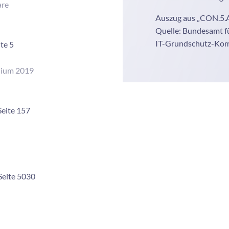
are
Auszug aus „CON.5.A
Quelle: Bundesamt für
IT-Grundschutz-Ko
te 5
dium 2019
eite 157
Seite 5030