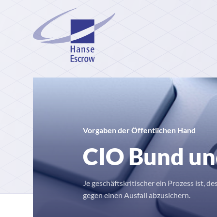
Vorgaben der Öffentlichen Hand
CIO Bund un
Je geschäftskritischer ein Prozess ist, des
gegen einen Ausfall abzusichern.